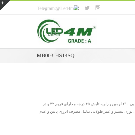
MB003-HS14SQ
MB003-HS14SQ از گروه چراغ COB-DOWN LIGHT شفاف در رنگ های آفتابی و مهتابی است و به مربعی شکل و دارای قدرت ۳ وات و میزان روشنایی ۲۱۰ لومین و زاویه تابش ۴۵ درجه و دارای فریم ۳۲ و در
رین مغازه ها و … می باشد. چراغ COB نسبت به لامپ های رشته ای دارای نوری بیشتر و عمر طولانی بدلیل مصرف انرزی پایین و عدم