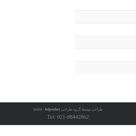
طراحی توسط گروه طراحی led4m :
ledproduct
Tel: 021-88442862