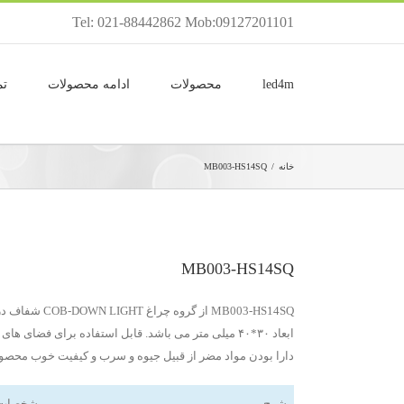
Tel: 021-88442862 Mob:09127201101
led4m
محصولات
ادامه محصولات
تم
خانه
/
MB003-HS14SQ
MB003-HS14SQ
دارا بودن مواد مضر از قبیل جیوه و سرب و کیفیت خوب محصولات
شرح
مشخصات