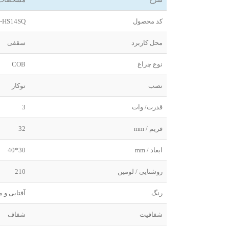
کد محصول
-HS14SQ
محل کاربرد
سقفی
نوع چراغ
COB
نصب
توکار
قدرت/ وات
3
فریم / mm
32
ابعاد / mm
30*40
روشنایی / لومین
210
رنگ
آفتابی و م
شفافیت
شفاف