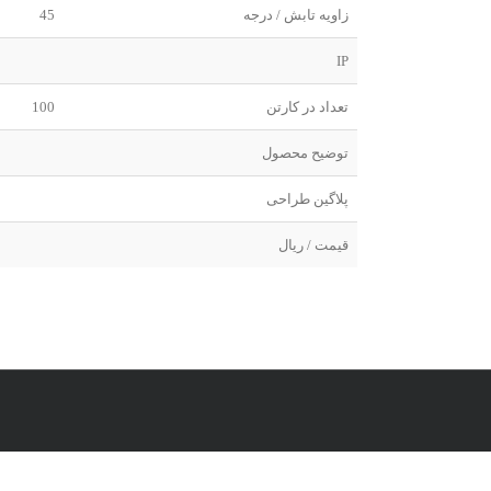
زاویه تابش / درجه
45
IP
تعداد در کارتن
100
توضیح محصول
پلاگین طراحی
قیمت / ریال