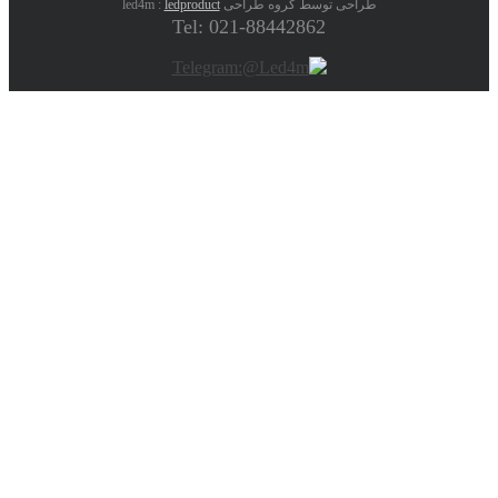
طراحی توسط گروه طراحی led4m :
ledproduct
Tel: 021-88442862