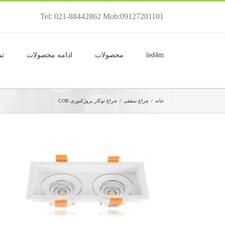
Tel: 021-88442862 Mob:09127201101
led4m
محصولات
ادامه محصولات
تم
خانه
/
چراغ سقفی
/
چراغ توکار پروژکتوری COB