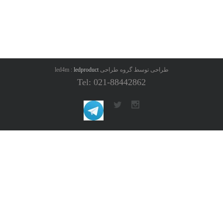
طراحی توسط گروه طراحی led4m :
ledproduct
Tel: 021-88442862