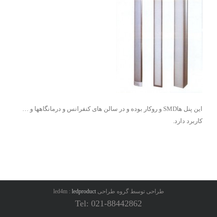
این پنل هاSMD و روکار بوده و در سالن های کنفرانس و درمانگاهها و …
کاربرد دارد.
طراحی توسط گروه طراحی led4m :
ledproduct
Tel: 021-88442862