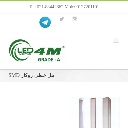
Tel: 021-88442862 Mob:09127201101
پنل خطی روکار SMD