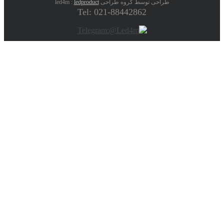
طراحی توسط گروه طراحی led4m :
ledproduct
Tel: 021-88442862