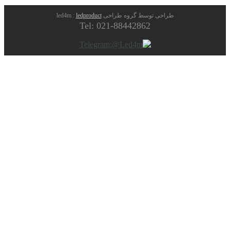
طراحی توسط گروه طراحی led4m :
ledproduct
Tel: 021-88442862