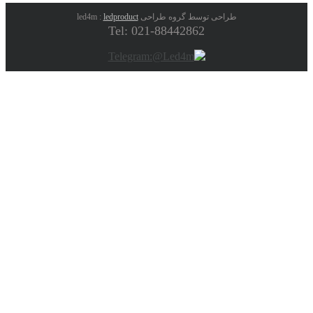
طراحی توسط گروه طراحی led4m :
ledproduct
Tel: 021-88442862