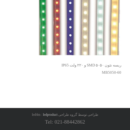
ریسه نئون ۵۰۵۰ SMD و ۲۲۰ ولت IP65
MB5050-60
طراحی توسط گروه طراحی led4m :
ledproduct
Tel: 021-88442862