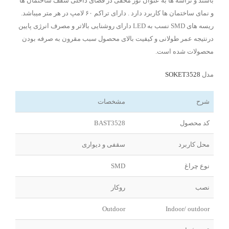
باشند و تراشه ها به عنوان نور مخفی در فضای داخلی سقف ساختمان ها
و نمای ساختمان ها کاربرد دارد . دارای تراکم ۶۰ لامپ در هر متر میباشد.
ریسه های SMD نسب به LED دارای روشنایی بالاتر و مصرف انرژی پایین
درنتیجه عمر طولانی و کیفیت بالای محصول سبب مقرون به صرفه بودن
محصولات شده است.
مدل
SOKET3528
شرح
مشخصات
کد محصول
BAST3528
محل کاربرد
سقفی و دیواری
نوع چراغ
SMD
نصب
روکار
Outdoor
Indoor/ outdoor