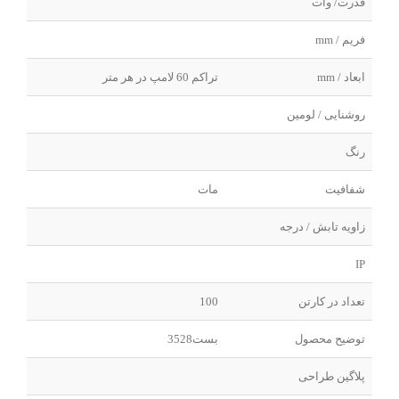
قدرت/ وات
فریم / mm
ابعاد / mm
تراکم 60 لامپ در هر متر
روشنایی / لومین
رنگ
شفافیت
مات
زاویه تابش / درجه
IP
تعداد در کارتن
100
توضیح محصول
بست3528
پلاگین طراحی