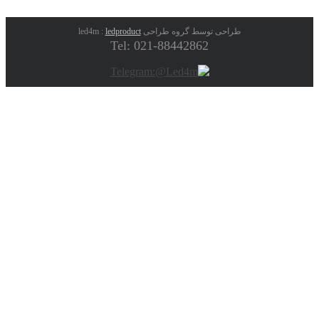
طراحی توسط گروه طراحی led4m :
ledproduct
Tel: 021-88442862