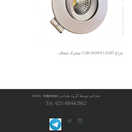
چراغ COB-DOWN LIGHT متحرک شفاف
طراحی توسط گروه طراحی led4m :
ledproduct
Tel: 021-88442862