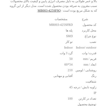
بالا و عمر طولانی به دلیل مصرف انرژی پایین و کیفیت بالای محصولات
سبب مقرون به صرفه بودن محصول شده است. مدل دیگر از این گروه
که به شکل مربع بوده است :
MB003-425SFSQ
شرح
مشخصات
کد محصول
MB003-425SFRD
محل کاربرد
پله ها
نوع چراغ
SMD
نصب
تو کار
Indoor
Indoor/ outdoor
قدرت/ وات
گرد 3 وات
فریم / mm
50
ابعاد / mm
54*60
روشنایی / لومین
210
رنگ
آفتابی و مهتابی
شفافیت
زاویه تابش / درجه
45
IP
تعداد در کارتن
100
توضیح محصول