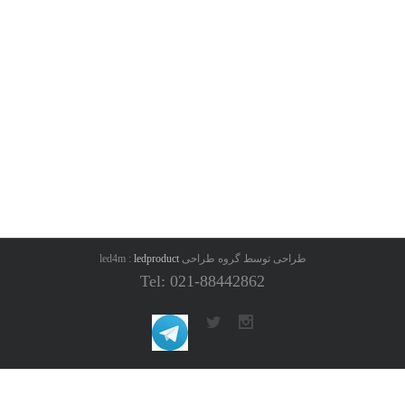
طراحی توسط گروه طراحی led4m :
ledproduct
Tel: 021-88442862