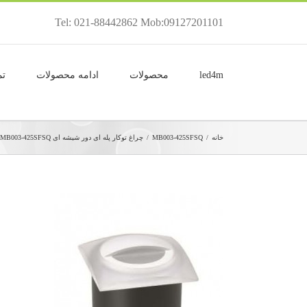
Tel: 021-88442862 Mob:09127201101
led4m
محصولات
ادامه محصولات
تم
خانه
/
MB003-425SFSQ
/
چراغ توکار پله ای دور شیشه ای SMD MB003-425SFSQ