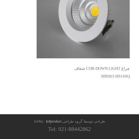
چراغ COB-DOWN LIGHT شفاف
MB003-HS14SQ
طراحی توسط گروه طراحی led4m :
ledproduct
Tel: 021-88442862