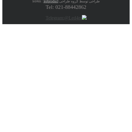
طراحی توسط گروه طراحی led4m :
ledproduct
Tel: 021-88442862