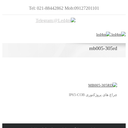
Tel: 021-88442862 Mob:09127201101
mb005-305rd
چراغ های پروژکتوری IP65-COB