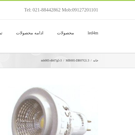
Tel: 021-88442862 Mob:09127201101
led4m
محصولات
ادامه محصولات
تم
خانه
/
MB005-DB07G5.3
/
mb005-db07g5-3