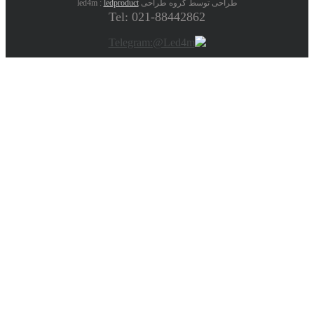
طراحی توسط گروه طراحی led4m :
ledproduct
Tel: 021-88442862