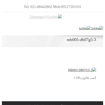
Tel: 021-88442862 Mob:09127201101
mb005-db07g5-3
لامپ هالوژنCOB