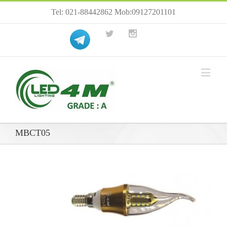
Tel: 021-88442862 Mob:09127201101
MBCT05