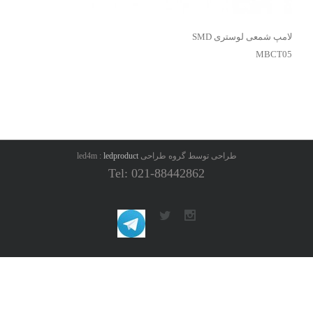
لامپ شمعی لوستری SMD
MBCT05
طراحی توسط گروه طراحی led4m :
ledproduct
Tel: 021-88442862