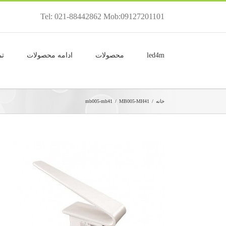
Tel: 021-88442862 Mob:09127201101
led4m
محصولات
ادامه محصولات
تم
خانه
/
MB005-MH41
/
mb005-mh41