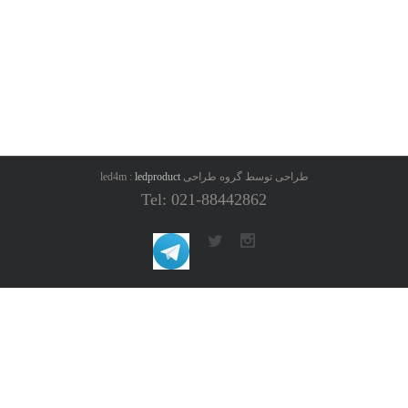
طراحی توسط گروه طراحی led4m :
ledproduct
Tel: 021-88442862