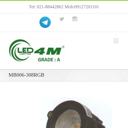
Tel: 021-88442862 Mob:09127201101
MB006-308RGB