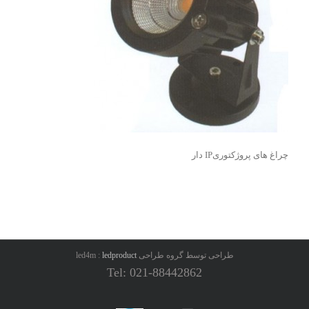
چراغ های پروژکتوریIP دار
طراحی توسط گروه طراحی led4m :
ledproduct
Tel: 021-88442862