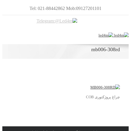
Tel: 021-88442862 Mob:09127201101
mb006-308rd
چراغ پروژکتوری COB