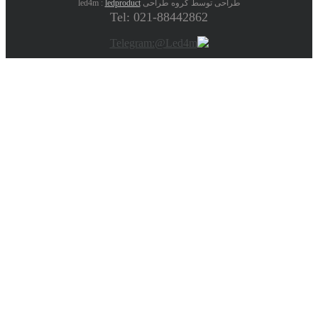
طراحی توسط گروه طراحی led4m :
ledproduct
Tel: 021-88442862