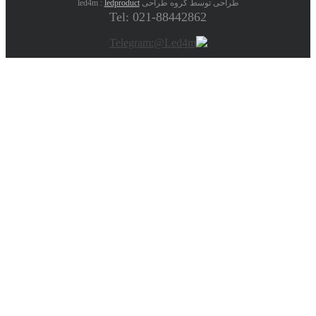
طراحی توسط گروه طراحی led4m :
ledproduct
Tel: 021-88442862