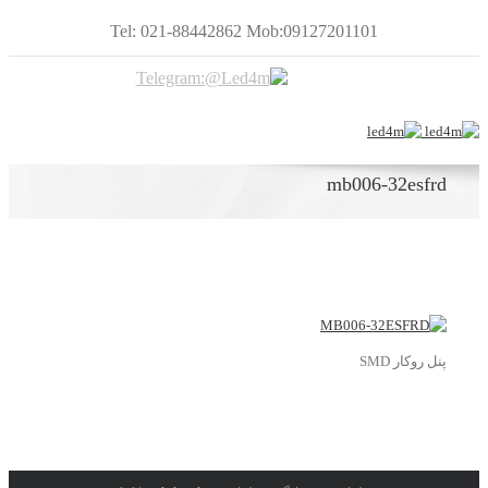
Tel: 021-88442862 Mob:09127201101
mb006-32esfrd
پنل روکار SMD