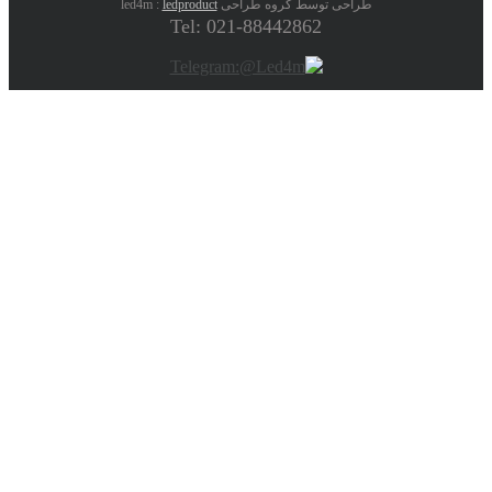
طراحی توسط گروه طراحی led4m :
ledproduct
Tel: 021-88442862