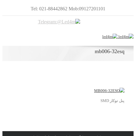
Tel: 021-88442862 Mob:09127201101
mb006-32esq
پنل توکار SMD