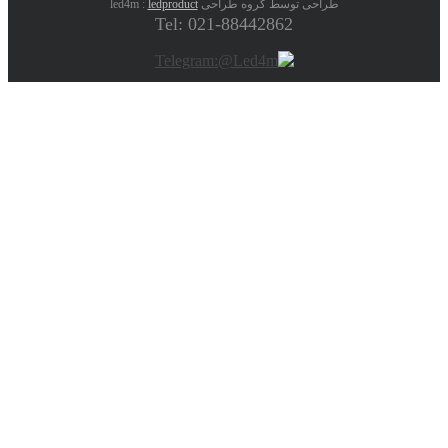
طراحی توسط گروه طراحی led4m :
ledproduct
Tel: 021-88442862