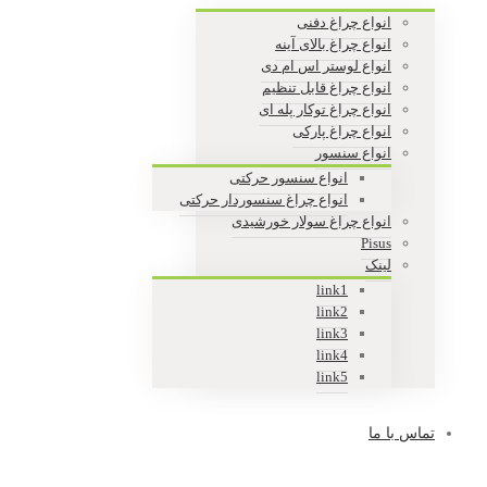
انواع چراغ دفنی
انواع چراغ بالای آینه
انواع لوستر اس ام دی
انواع چراغ قابل تنظیم
انواع چراغ توکار پله ای
انواع چراغ پارکی
انواع سنسور
انواع سنسور حرکتی
انواع چراغ سنسوردار حرکتی
انواع چراغ سولار خورشیدی
Pisus
لینک
link1
link2
link3
link4
link5
تماس با ما