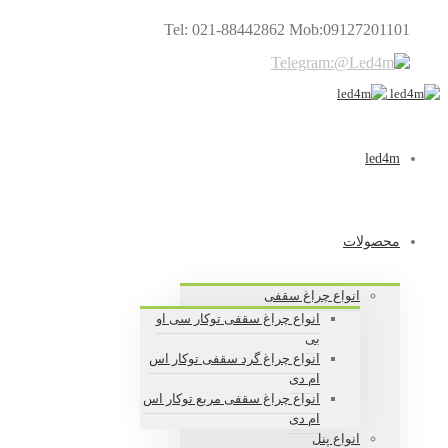
Tel: 021-88442862 Mob:09127201101
led4m
محصولات
انواع چراغ سقفی
انواع چراغ سقفی توکار سی او
بی
انواع چراغ گرد سقفی توکار اس
ام دی
انواع چراغ سقفی مربع توکار اس
ام دی
انواع پنل