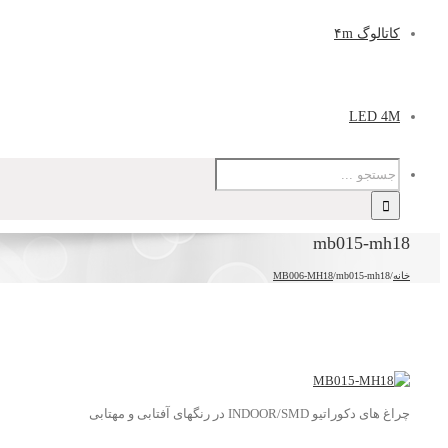
کاتالوگ ۴m
LED 4M
mb015-mh18
خانه
/
mb015-mh18
/
MB006-MH18
چراغ های دکوراتیو INDOOR/SMD در رنگهای آفتابی و مهتابی