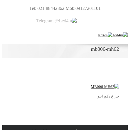
Tel: 021-88442862 Mob:09127201101
mb006-mh62
چراغ دکوراتیو