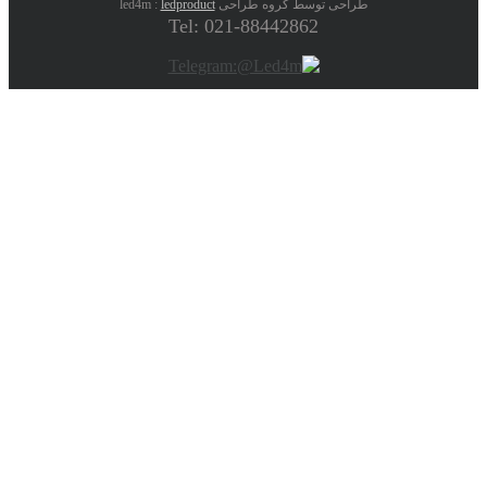
طراحی توسط گروه طراحی led4m :
ledproduct
Tel: 021-88442862