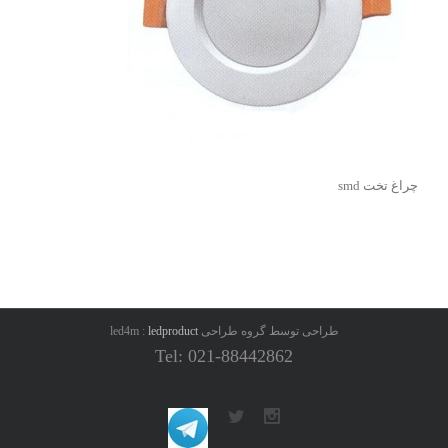
چراغ تخت smd
طراحی توسط گروه طراحی led4m :
ledproduct
Tel: 021-88442862