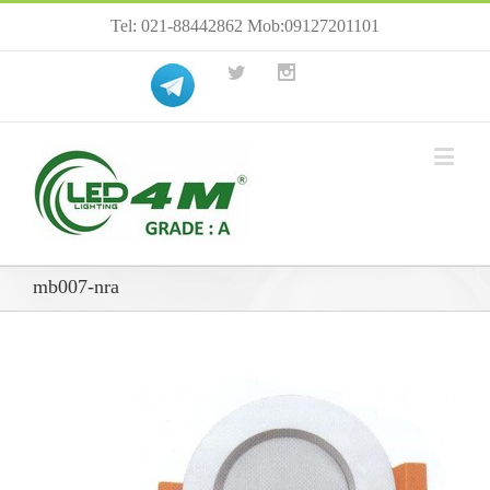
Tel: 021-88442862 Mob:09127201101
mb007-nra