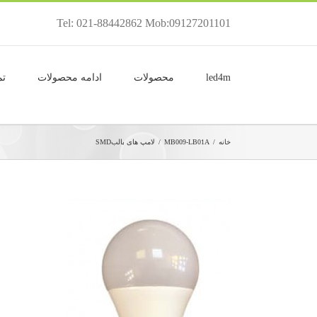
Tel: 021-88442862 Mob:09127201101
led4m
محصولات
ادامه محصولات
تم
خانه
/
MB009-LB01A
/
لامپ های بالبSMD