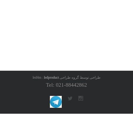
طراحی توسط گروه طراحی led4m :
ledproduct
Tel: 021-88442862