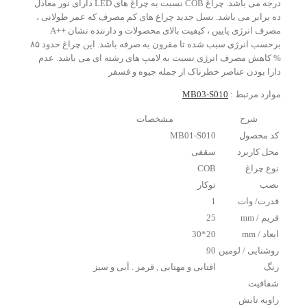
درجه می باشد. چراغ COB نسبت به چراغ های LED دارای نور معادل
ده برابر می باشد. نسل جدید چراغ های کم مصرف که عمر طولانی ،
مصرف انرژی پایین ، کیفیت بالای محصولات و دارننده نشان ++A
برحسب انرژی سبب شده تا مقرون به صرفه باشد. این چراغ حدود ۸۵
% کاهش مصرف انرژی نسبت به لامپ های رشته ای می باشد. عدم
دارا بودن عناصر خطرناک از جمله جیوه و فسفر
موارد مرتبط :
MB03-S010
شرح
مشخصات
کد محصول
MB01-S010
محل کاربرد
سقفی
نوع چراغ
COB
نصب
توکار
قدرت/ وات
1
فریم / mm
25
ابعاد / mm
20*30
روشنایی / لومین
90
رنگ
افتابی و مهتابی , قرمز . آبی و سبز
شفافیت
زاویه تابش