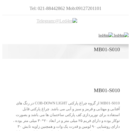
Tel: 021-88442862 Mob:09127201101
MB01-S010
MB01-S010
MB01-S010 از گروه چراغ پارکتی COB-DOWN LIGHT در رنگ های
آفتابی و مهتابی و قرمز و سبز و آبی می باشد. چراغ پارکتی قابل
استفاده برای نورپردازی کف پارکتی ساختمان ها می باشد و بصورت
توکار بوده و دارای فریم ۲۵ میلی متر و در ابعاد ۲۰*۳۰ میلی متر بوده ،
دارای روشنایی ۹۰ لومین و قدرت یک وات و همچنین زاویه تابش ۳۰