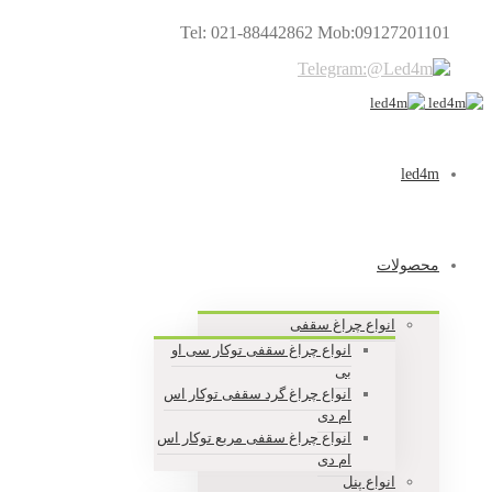
Tel: 021-88442862 Mob:09127201101
led4m
محصولات
انواع چراغ سقفی
انواع چراغ سقفی توکار سی او
بی
انواع چراغ گرد سقفی توکار اس
ام دی
انواع چراغ سقفی مربع توکار اس
ام دی
انواع پنل