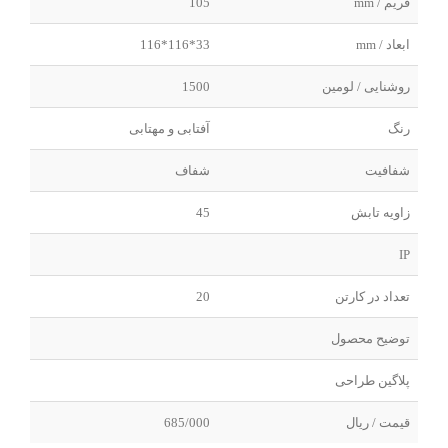
فریم / mm
105
ابعاد / mm
33*116*116
روشنایی / لومین
1500
رنگ
آفتابی و مهتابی
شفافیت
شفاف
زاویه تابش
45
IP
تعداد در کارتن
20
توضیح محصول
پلاگین طراحی
قیمت / ریال
685/000