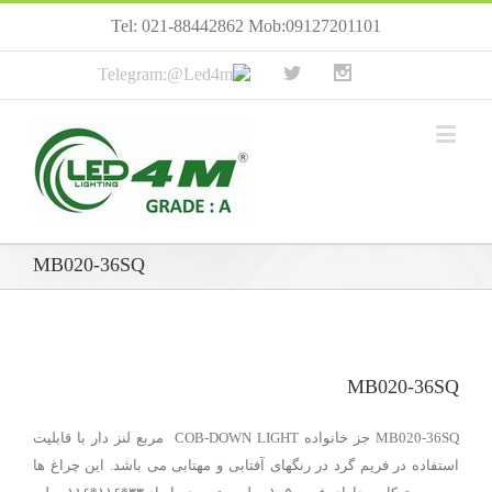
Tel: 021-88442862 Mob:09127201101
MB020-36SQ
MB020-36SQ
MB020-36SQ جز خانواده COB-DOWN LIGHT مربع لنز دار با قابلیت
استفاده در فریم گرد در رنگهای آفتابی و مهتابی می باشد. این چراغ ها