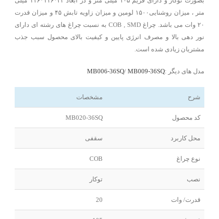
بصورت توکار و دارای فریم ۱۰۵ میلی متر و در ابعاد ۳۳*۱۱۶*۱۱۶ میلی
متر ، میزان روشنایی۱۵۰۰ لومین و میزان زاویه تابش ۴۵ و میزان قدرت
۲۰ وات می باشد. چراغ COB , SMD به نسبت چراغ های رشته ای دارای
نور دهی بالا و مصرف انرژی پایین و کیفیت بالای محصول سبب جذب
مشتریان زیادی شده است.
مدل های دیگر :
MB009-36SQ
/
MB006-36SQ
شرح
مشخصات
کد محصول
MB020-36SQ
محل کاربرد
سقفی
نوع چراغ
COB
نصب
توکار
قدرت/ وات
20