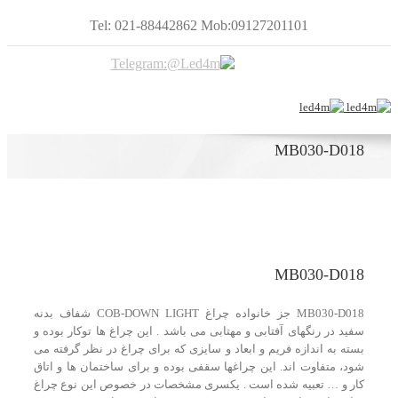
Tel: 021-88442862 Mob:09127201101
MB030-D018
MB030-D018
MB030-D018 جز خانواده چراغ COB-DOWN LIGHT شفاف بدنه
سفید در رنگهای آفتابی و مهتابی می باشد . این چراغ ها توکار بوده و
بسته به اندازه فریم و ابعاد و سایزی که برای چراغ در نظر گرفته می
شود، متفاوت اند. این چراغها سقفی بوده و برای ساختمان ها و اتاق
کار و … تعبیه شده است . یکسری مشخصات در خصوص این نوع چراغ