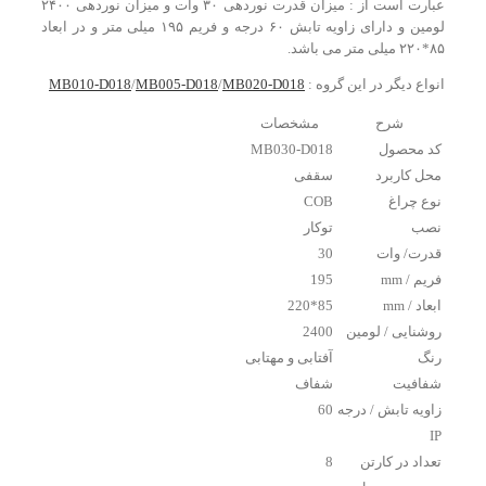
عبارت است از : میزان قدرت نوردهی ۳۰ وات و میزان نوردهی ۲۴۰۰
لومین و دارای زاویه تابش ۶۰ درجه و فریم ۱۹۵ میلی متر و در ابعاد
۸۵*۲۲۰ میلی متر می باشد.
انواع دیگر در این گروه :
MB020-D018
/
MB005-D018
/
MB010-D018
شرح
مشخصات
کد محصول
MB030-D018
محل کاربرد
سقفی
نوع چراغ
COB
نصب
توکار
قدرت/ وات
30
فریم / mm
195
ابعاد / mm
85*220
روشنایی / لومین
2400
رنگ
آفتابی و مهتابی
شفافیت
شفاف
زاویه تابش / درجه
60
IP
تعداد در کارتن
8