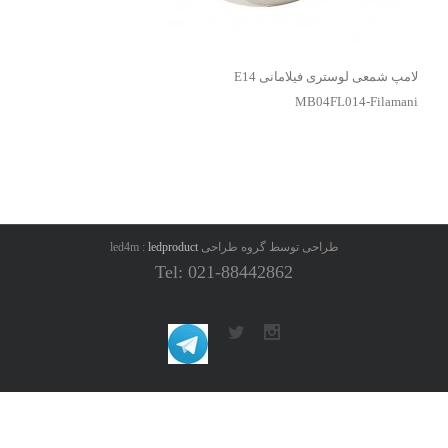
لامپ شمعی لوستری فیلامانی E14
MB04FL014-Filamani
طراحی توسط گروه طراحی led4m :
ledproduct
Tel: 021-88442862