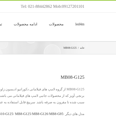
Tel: 021-88442862 Mob:09127201101
led4m
محصولات
ادامه محصولات
تم
خانه
/
MB08-G125
MB08-G125
برنجی آویز که از محصولات جانبی لامپ های فیلامانی می باش
سبب شده تا مقرون به صرفه باشد. سرپیچ قابل استفاده به عنوان دکوراتیو 
مدل های دیگر :
MB8-G95
/
MB8-G126
/
MB8-G125
/
10-G125