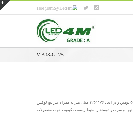
MB08-G125
MB08-G125 از گروه لامپ های فیلامانی دکوراتیو ادیسون زاویه ۳۶۰ درجه رنگ آفتابی است. لامپ AMBER دارای قدرت ۸ وات و میزان روشنایی ۵۵۰ لومین و در ابعاد ۱۷۶*۱۲۵ میلی متر به همراه سر پیچ لوکس
نند جیوه و سرب و دوستدار محیط زیست ، کیفیت خوب محصولات