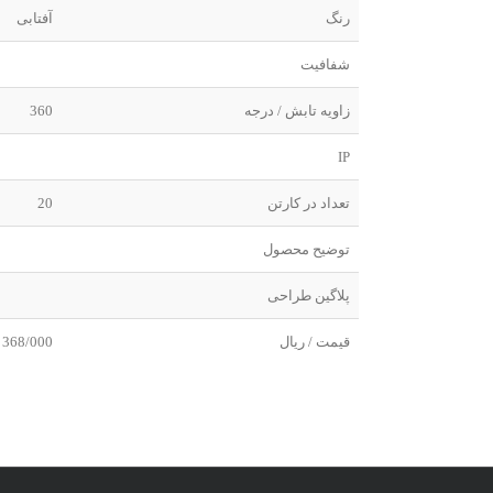
رنگ
آفتابی
شفافیت
زاویه تابش / درجه
360
IP
تعداد در کارتن
20
توضیح محصول
پلاگین طراحی
قیمت / ریال
368/000