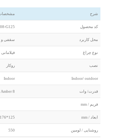
شرح
مشخصات
کد محصول
08-G125
محل کاربرد
سقفی و د
نوع چراغ
فیلامانی 
نصب
روکار
Indoor
Indoor/ outdoor
قدرت/ وات
8 Amber
فریم / mm
ابعاد / mm
125*176
روشنایی / لومین
550