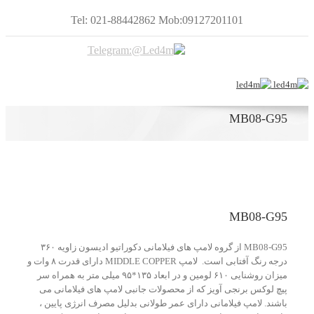
Tel: 021-88442862 Mob:09127201101
MB08-G95
MB08-G95
MB08-G95 از گروه لامپ های فیلامانی دکوراتیو ادیسون زاویه ۳۶۰
درجه رنگ آفتابی است. لامپ MIDDLE COPPER دارای قدرت ۸ وات و
میزان روشنایی ۶۱۰ لومین و در ابعاد ۱۳۵*۹۵ میلی متر به همراه سر
پیچ لوکس برنجی آویز که از محصولات جانبی لامپ های فیلامانی می
باشند. لامپ فیلامانی دارای عمر طولانی بدلیل مصرف انرژی پایین ،