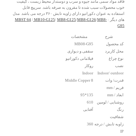
فاقد مواد سمی مانند جیوه و سرب و دوستدار محیط زیست ، کیفیت
خوب محصولات سبب شده تا مقرون به صرفه باشد. سرپیچ قابل
استفاده به عنوان دکوراتیو دارای زاویه تابش ۳۶۰ درجه می باشد. مدل
های دیگر :
MB8-
/
MB8-G126
/
MB8-G125
/
MB10-G125
/
MBST 64
G95
شرح
مشخصات
کد محصول
MB08-G95
محل کاربرد
سقفی و دیواری
نوع چراغ
فیلامانی دکوراتیو
نصب
روکار
Indoor
Indoor/ outdoor
قدرت/ وات
8 Middle Copper
فریم / mm
ابعاد / mm
135*95
روشنایی / لومین
610
رنگ
آفتابی
شفافیت
زاویه تابش / درجه
360
IP