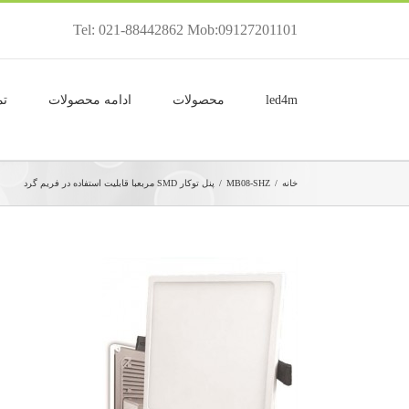
Tel: 021-88442862 Mob:09127201101
led4m
محصولات
ادامه محصولات
تم
خانه
/
MB08-SHZ
/
پنل توکار SMD مربعبا قابلیت استفاده در فریم گرد