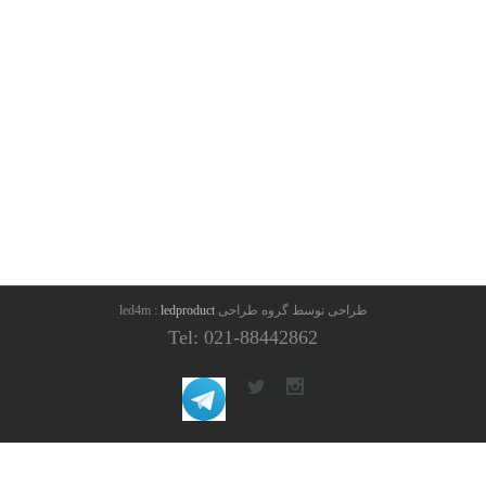
طراحی توسط گروه طراحی led4m :
ledproduct
Tel: 021-88442862