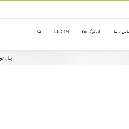
اس با ما
کاتالوگ ۴m
LED 4M
پنل توکار SMD مربعبا قابلیت 