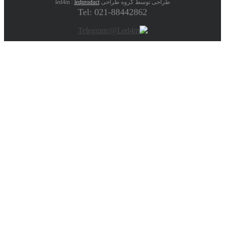
طراحی توسط گروه طراحی led4m :
ledproduct
Tel: 021-88442862