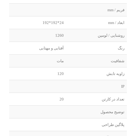
فریم / mm
ابعاد / mm
24*192*192
روشنایی / لومین
1260
رنگ
آفتابی و مهتابی
شفافیت
مات
زاویه تابش
120
IP
تعداد در کارتن
20
توضیح محصول
پلاگین طراحی