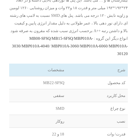
بیمارستان ها و … می باشد. این پنل ها نوردهی بالایی داشته و در ابعاد
۲۴*۱۹۲*۱۹۲ میلی متر و قدرت ۱۸ و۲۲ وات و میزان روشنایی ۱۲۶۰ لومین
و زاویه تابش ۱۲۰ درجه می باشد. پنل های SMD نسبت به لامپ های رشته
ای دارای نور دهی بالا ، عمر طولانی به دلیل مقدار انرژی پایین و کیفیت
بالا و داشتن رتبه ++A برحسب انرژی سبب شده که مقرون به صرفه شود.
انواع دیگر این گروه :
MBP010A-
/
MB15-SFSQ
/
MB08-SFSQ
3030
/
MBP010A-4040
/
MBP010A-3060
/
MBP010A-6060
/
MBP010A-
30120
شرح
مشخصات
کد محصول
MB22-SFSQ
محل کاربرد
سقفی
نوع چراغ
SMD
نصب
روکار
قدرت/ وات
18 و 22