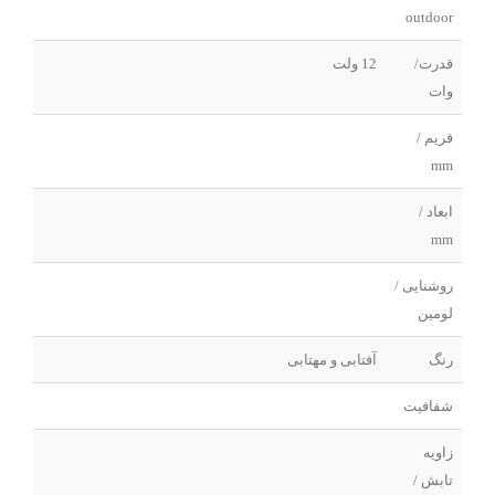
outdoor
قدرت/
12 ولت
وات
فریم /
mm
ابعاد /
mm
روشنایی /
لومین
رنگ
آفتابی و مهتابی
شفافیت
زاویه
تابش /