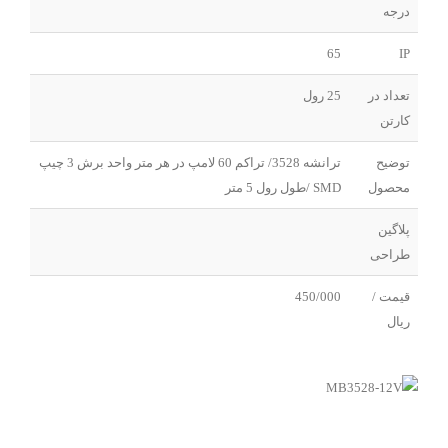
درجه
65
IP
تعداد در
25 رول
کارتن
توضیح
ترانشه 3528/ تراکم 60 لامپ در هر متر واحد برش 3 چیپ
محصول
SMD /طول رول 5 متر
پلاگین
طراحی
قیمت /
450/000
ریال