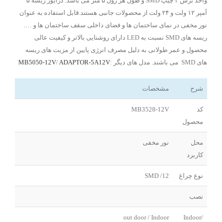
واحد برش ۳ چیپ SMD و طول هر رول ۵ متر می باشد. درایور ریسه ۵
آمپر ۱۲ ولت و ۲۴ ولت از محصولات جانبی هستند.قابل استفاده به عنوان
نور مخفی در نمای ساختمان ها و فضای داخلی سقف ساختمان ها و ….
ریسه های SMD نسبت به LED دارای روشنایی بالاتر و کیفیت عالی
محصول و عمر طولانی به دلیل مصرف انرژی پایین از مزیت های ریسه
های SMD می باشند. مدل های دیگر :
ADAPTOR-5A12V
/
MB5050-12V
شرح
مشخصات
کد
MB3528-12V
محصول
محل
نور مخفی
کاربرد
نوع چراغ
SMD /12
نصب
out door / Indoor
Indoor/