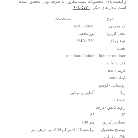
و کیفیت بالای محصولات سبب مقرون به صرفه بودن محصول شده
است. مدل های دیگر :
۵۷۳۰-۶۰L
شرح
مشخصات
کد محصول
MB3528-60
محل کاربرد
نور مخفی
نوع چراغ
SMD / 220
نصب
out door / Indoor
Indoor/ outdoor
قدرت/ وات
فریم / mm
ابعاد / mm
روشنایی / لومین
رنگ
آفتابی و مهتابی
شفافیت
زاویه تابش / درجه
65
IP
تعداد در کارتن
متر 100
توضیح محصول
ترانشه 3528/ تراکم 60 لامپ در هر متر
پلاگین طراحی