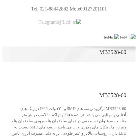
Tel: 021-88442862 Mob:09127201101
MB3528-60
MB3528-60
MB3528-60 ازگروه ریسه های SMD و ۲۲۰ ولت IP65 در رنگ های
آفتابی و مهتابی می باشد. تراشه ۳۵۲۸ و تراکم ۶۰لامپ در هر متر
مناسب به عنوان نور مخفی در نمای ساختمان ها ، ورودی ساختمان ها ،
ویترین ها ، مکان های دکوری و … می باشد. ریسه های SMD نسبت به
LED دارای روشنایی بالاتر و عمر طولانی تر به دلیل مصرف انرژی پایین