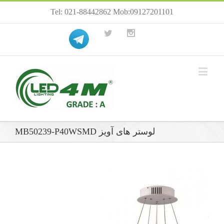
Tel: 021-88442862 Mob:09127201101
لوستر های آویز MB50239-P40WSMD