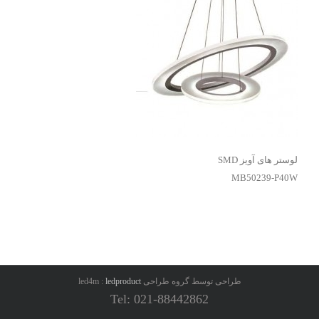
لوستر های آویز SMD
MB50239-P40W
طراحی توسط گروه طراحی led4m :
ledproduct
Tel: 021-88442862