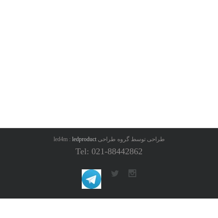
طراحی توسط گروه طراحی led4m :
ledproduct
Tel: 021-88442862