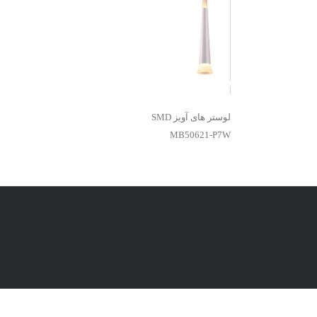
لوستر های آویز SMD
MB50621-P7W