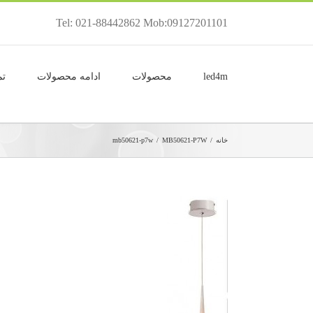
Tel: 021-88442862 Mob:09127201101
led4m
محصولات
ادامه محصولات
تم
خانه
/
MB50621-P7W
/
mb50621-p7w