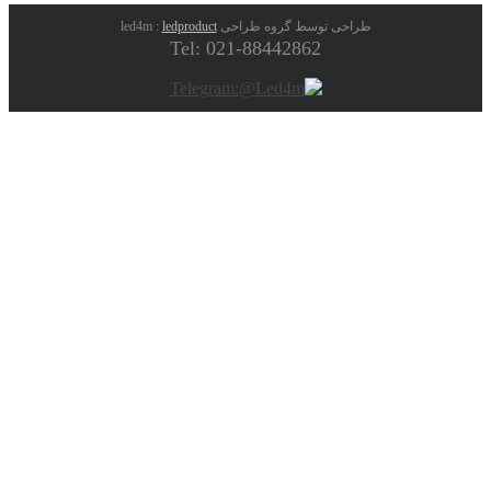
طراحی توسط گروه طراحی led4m :
ledproduct
Tel: 021-88442862