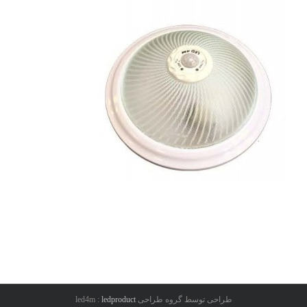
طراحی توسط گروه طراحی led4m :
ledproduct