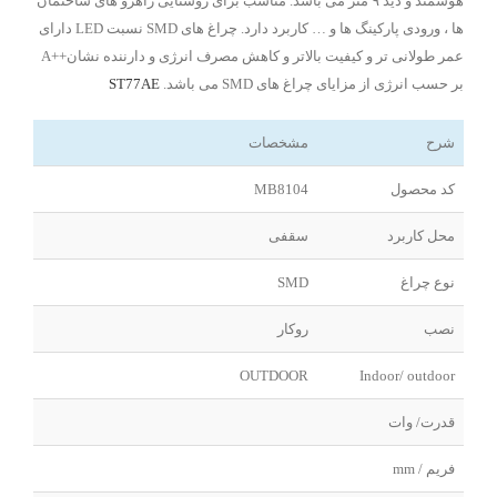
هوشمند و دید ۹ متر می باشد. مناسب برای روشنایی راهرو های ساختمان
ها ، ورودی پارکینگ ها و … کاربرد دارد. چراغ های SMD نسبت LED دارای
عمر طولانی تر و کیفیت بالاتر و کاهش مصرف انرژی و دارننده نشان++A
بر حسب انرژی از مزایای چراغ های SMD می باشد.
ST77AE
شرح
مشخصات
کد محصول
MB8104
محل کاربرد
سقفی
نوع چراغ
SMD
نصب
روکار
OUTDOOR
Indoor/ outdoor
قدرت/ وات
فریم / mm