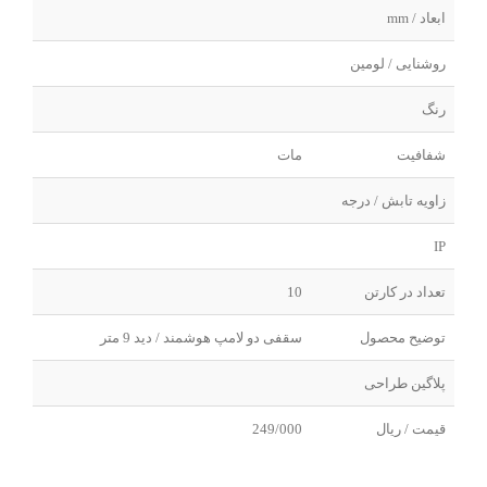
ابعاد / mm
روشنایی / لومین
رنگ
شفافیت
مات
زاویه تابش / درجه
IP
تعداد در کارتن
10
توضیح محصول
سقفی دو لامپ هوشمند / دید 9 متر
پلاگین طراحی
قیمت / ریال
249/000