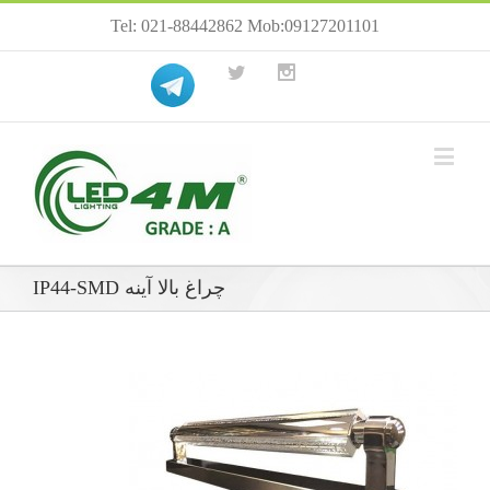
Tel: 021-88442862 Mob:09127201101
چراغ بالا آینه IP44-SMD