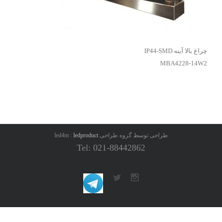
چراغ بالا آینه IP44-SMD
MBA4228-14W2
طراحی توسط گروه طراحی led4m :
ledproduct
Tel: 021-88442862