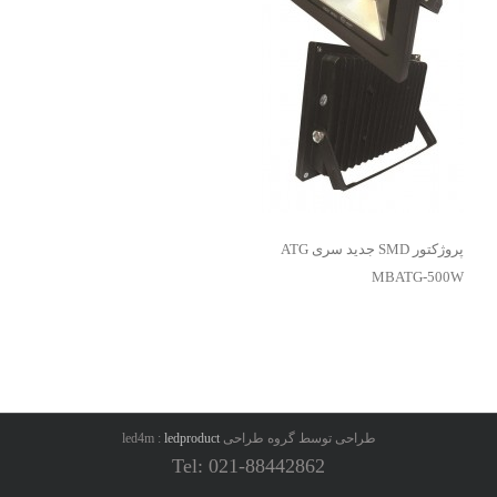
پروژکتور SMD جدید سری ATG
MBATG-500W
طراحی توسط گروه طراحی led4m :
ledproduct
Tel: 021-88442862