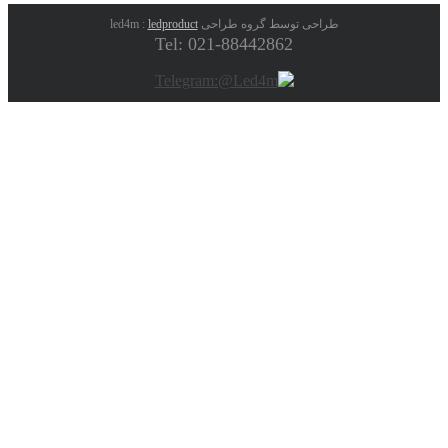
طراحی توسط گروه طراحی led4m :
ledproduct
Tel: 021-88442862