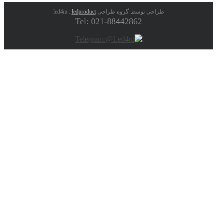
طراحی توسط گروه طراحی led4m :
ledproduct
Tel: 021-88442862