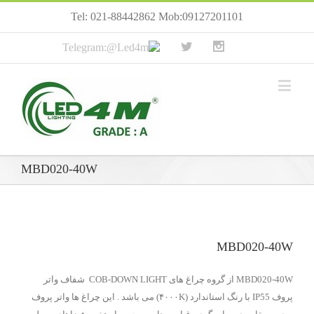
Tel: 021-88442862 Mob:09127201101
MBD020-40W
MBD020-40W
MBD020-40W از گروه چراغ های COB-DOWN LIGHT شفاف واتر
پروف IP55 با رنگ استاندارد (۴۰۰۰K) می باشد . این چراغ ها واتر پروف