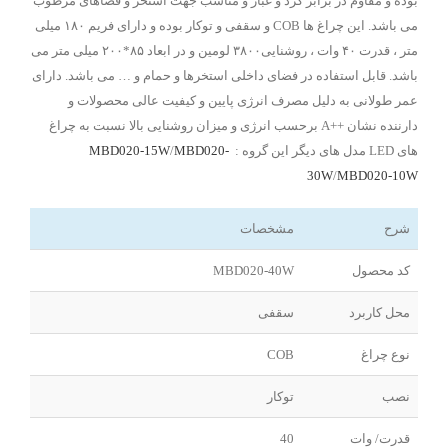
بوده و مقاوم در برابر گرد و غبار و مناسب جهت استخر و فضاهای مرطوب
می باشد. این چراغ ها COB و سقفی و توکار بوده و دارای فریم ۱۸۰ میلی
متر ، قدرت ۴۰ وات ، روشنایی۳۸۰۰ لومین و در ابعاد ۸۵*۲۰۰ میلی متر می
باشد. قابل استفاده در فضای داخلی استخرها و حمام و … می باشد. دارای
عمر طولانی به دلیل مصرف انرژی پایین و کیفیت عالی محصولات و
دارننده نشان ++A برحسب انرژی و میزان روشنایی بالا نسبت به چراغ
های LED مدل های دیگر این گروه :
MBD020-
/
MBD020-15W
30W
/
MBD020-10W
شرح
مشخصات
کد محصول
MBD020-40W
محل کاربرد
سقفی
نوع چراغ
COB
نصب
توکار
قدرت/ وات
40