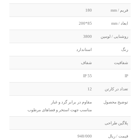
فریم / mm
180
ابعاد / mm
85*200
روشنایی / لومین
3800
رنگ
استاندارد
شفافیت
شفاف
IP 55
IP
تعداد در کارتن
12
توضیح محصول
مقاوم در برابر گرد و غبار
مناسب جهت استخر و فضاهای مرطوب
پلاگین طراحی
قیمت / ریال
948/000