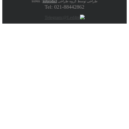
طراحی توسط گروه طراحی led4m :
ledproduct
Tel: 021-88442862