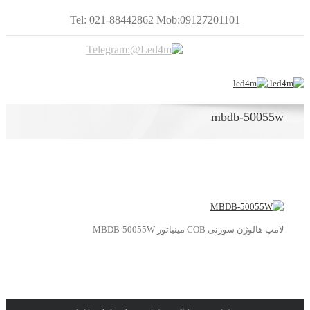
Tel: 021-88442862 Mob:09127201101
mbdb-50055w
لامپ هالوژن سوزنی COB مینیاتور MBDB-50055W